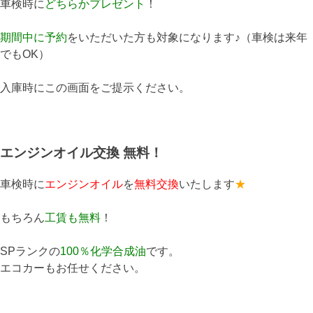
車検時に
どちらかプレゼント
！
期間中に予約
をいただいた方も対象になります♪（車検は来年
でもOK）
入庫時にこの画面をご提示ください。
エンジンオイル交換 無料！
車検時に
エンジンオイル
を
無料交換
いたします
★
もちろん
工賃も無料
！
SPランクの
100％化学合成油
です。
エコカーもお任せください。