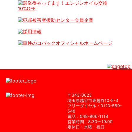
〒343-0023
埼⽟県越⾕市東越⾕10-5-3
フリーダイヤル：0120-589-
548
電話：048-966-1118
営業時間：8:30〜19:00
定休⽇：⽔曜・祝⽇