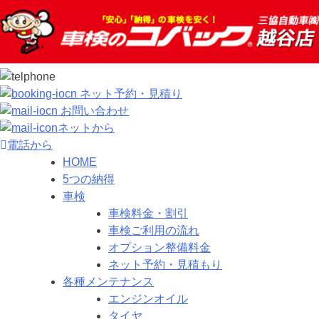
ネット予約・見積り
お問い合わせ
ネットから
電話から
HOME
5つの納得
車検
車検料金・割引
車検ご利用の流れ
オプション整備料金
ネット予約・見積もり
各種メンテナンス
エンジンオイル
タイヤ