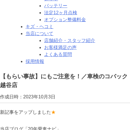
バッテリー
法定12ヶ月点検
オプション整備料金
キズ・ヘコミ
当店について
店舗紹介・スタッフ紹介
お客様満足の声
よくある質問
採用情報
【もらい事故】にもご注意を！／車検のコバック
越谷店
作成日時：2023年10月3日
新記事をアップしました
★
当店ブログ「20年愛車ナビ」