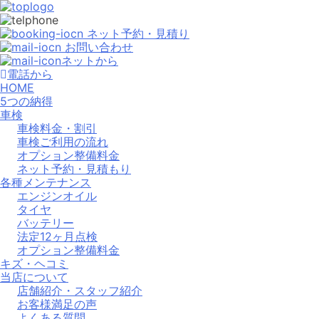
ネット予約・見積り
お問い合わせ
ネットから
電話から
HOME
5つの納得
車検
車検料金・割引
車検ご利用の流れ
オプション整備料金
ネット予約・見積もり
各種メンテナンス
エンジンオイル
タイヤ
バッテリー
法定12ヶ月点検
オプション整備料金
キズ・ヘコミ
当店について
店舗紹介・スタッフ紹介
お客様満足の声
よくある質問