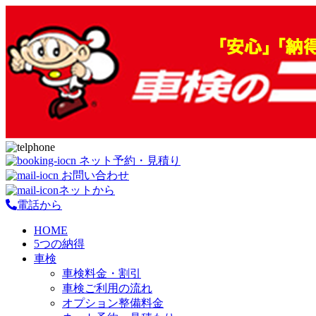
ネット予約・見積り
お問い合わせ
ネットから
電話から
HOME
5つの納得
車検
車検料金・割引
車検ご利用の流れ
オプション整備料金