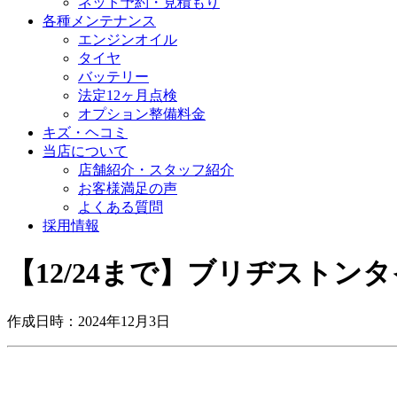
ネット予約・見積もり
各種メンテナンス
エンジンオイル
タイヤ
バッテリー
法定12ヶ月点検
オプション整備料金
キズ・ヘコミ
当店について
店舗紹介・スタッフ紹介
お客様満足の声
よくある質問
採用情報
【12/24まで】ブリヂストン
作成日時：2024年12月3日