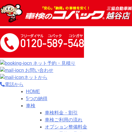
ネット予約・見積り
お問い合わせ
ネットから
電話から
HOME
5つの納得
車検
車検料金・割引
車検ご利用の流れ
オプション整備料金