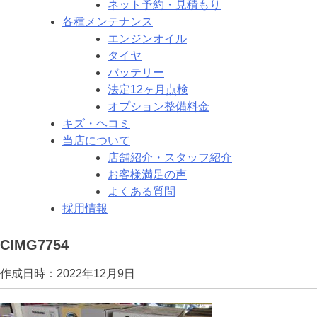
ネット予約・見積もり
各種メンテナンス
エンジンオイル
タイヤ
バッテリー
法定12ヶ月点検
オプション整備料金
キズ・ヘコミ
当店について
店舗紹介・スタッフ紹介
お客様満足の声
よくある質問
採用情報
CIMG7754
作成日時：2022年12月9日