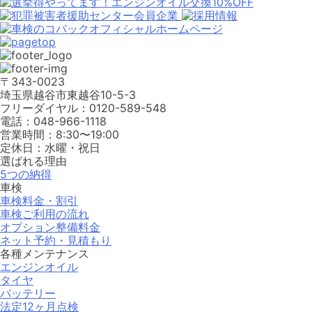
〒343-0023
埼⽟県越⾕市東越⾕10-5-3
フリーダイヤル：0120-589-548
電話：048-966-1118
営業時間：8:30〜19:00
定休⽇：⽔曜・祝⽇
選ばれる理由
5つの納得
車検
車検料金・割引
車検ご利用の流れ
オプション整備料金
ネット予約・見積もり
各種メンテナンス
エンジンオイル
タイヤ
バッテリー
法定12ヶ月点検