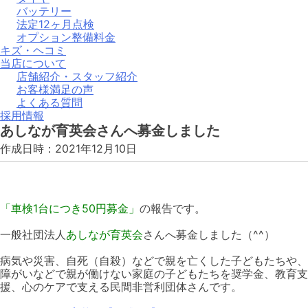
バッテリー
法定12ヶ月点検
オプション整備料金
キズ・ヘコミ
当店について
店舗紹介・スタッフ紹介
お客様満足の声
よくある質問
採用情報
あしなが育英会さんへ募金しました
作成日時：2021年12月10日
「車検1台につき50円募金」
の報告です。
一般社団法人
あしなが育英会
さんへ募金しました（^^）
病気や災害、自死（自殺）などで親を亡くした子どもたちや、
障がいなどで親が働けない家庭の子どもたちを奨学金、教育支
援、心のケアで支える民間非営利団体さんです。