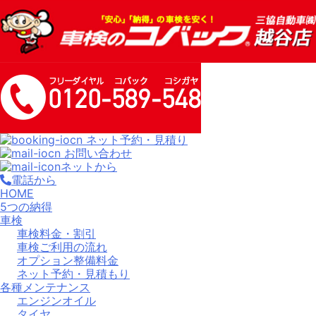
ネット予約・見積り
お問い合わせ
ネットから
電話から
HOME
5つの納得
車検
車検料金・割引
車検ご利用の流れ
オプション整備料金
ネット予約・見積もり
各種メンテナンス
エンジンオイル
タイヤ