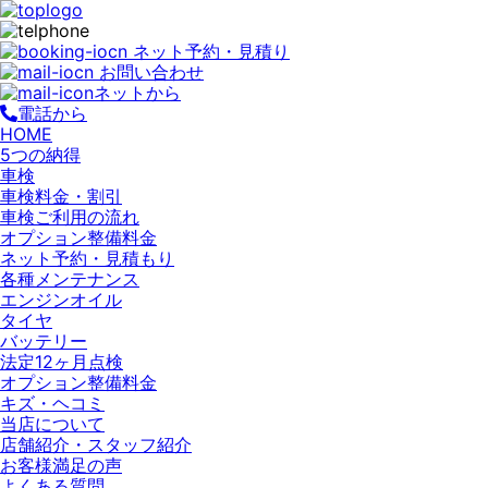
ネット予約・見積り
お問い合わせ
ネットから
電話から
HOME
5つの納得
車検
車検料金・割引
車検ご利用の流れ
オプション整備料金
ネット予約・見積もり
各種メンテナンス
エンジンオイル
タイヤ
バッテリー
法定12ヶ月点検
オプション整備料金
キズ・ヘコミ
当店について
店舗紹介・スタッフ紹介
お客様満足の声
よくある質問