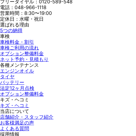
フリーダイヤル：0120-589-548
電話：048-966-1118
営業時間：8:30〜19:00
定休⽇：⽔曜・祝⽇
選ばれる理由
5つの納得
車検
車検料金・割引
車検ご利用の流れ
オプション整備料金
ネット予約・見積もり
各種メンテナンス
エンジンオイル
タイヤ
バッテリー
法定12ヶ月点検
オプション整備料金
キズ・ヘコミ
キズ・ヘコミ
当店について
店舗紹介・スタッフ紹介
お客様満足の声
よくある質問
採用情報