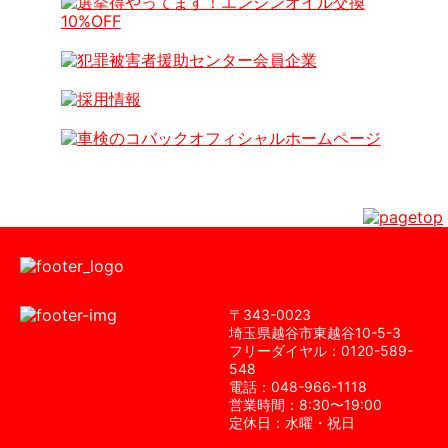
〒343-0023
埼⽟県越⾕市東越⾕10-5-3
フリーダイヤル：0120-589-
548
電話：048-966-1118
営業時間：8:30〜19:00
定休⽇：⽔曜・祝⽇